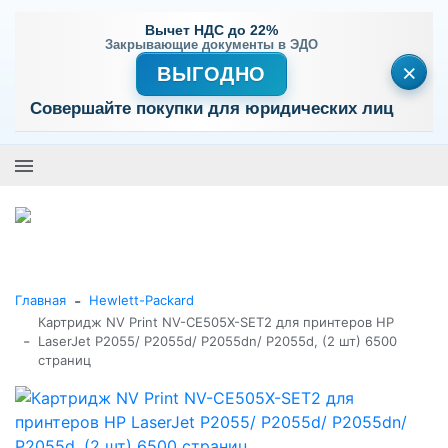
Вычет НДС до 22%
Закрывающие документы в ЭДО
×
ВЫГОДНО
Совершайте покупки для юридических лиц
+7 (495) 477-56-25
Заказать звонок
0
0
Каталог товаров
-
Главная
Hewlett-Packard
Картридж NV Print NV-CE505X-SET2 для принтеров HP
-
LaserJet P2055/ P2055d/ P2055dn/ P2055d, (2 шт) 6500
страниц