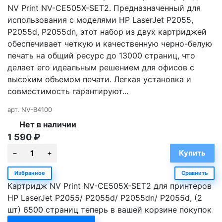
NV Print NV-CE505X-SET2. Предназначенный для
использования с моделями HP LaserJet P2055,
P2055d, P2055dn, этот набор из двух картриджей
обеспечивает четкую и качественную черно-белую
печать на общий ресурс до 13000 страниц, что
делает его идеальным решением для офисов с
высоким объемом печати. Легкая установка и
совместимость гарантируют...
арт.
NV-B4100
Нет в наличии
1 590
₽
Избранное
Сравнить
Картридж NV Print NV-CE505X-SET2 для принтеров
HP LaserJet P2055/ P2055d/ P2055dn/ P2055d, (2
шт) 6500 страниц теперь в вашей корзине покупок