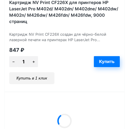
Картридж NV Print CF226X для принтеров HP
LaserJet Pro M402d/ M402dn/ M402dne/ M402dw/
M402n/ M426dw/ M426fdn/ M426fdw, 9000
страниц
Картридж NV Print CF226X создан для чёрно-белой
лазерной печати на принтерах HP LaserJet Pro...
847
₽
Купить в 1 клик