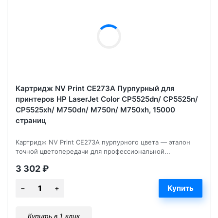
Картридж NV Print CE273A Пурпурный для
принтеров HP LaserJet Color CP5525dn/ CP5525n/
CP5525xh/ M750dn/ M750n/ M750xh, 15000
страниц
Картридж NV Print CE273A пурпурного цвета — эталон
точной цветопередачи для профессиональной...
3 302
₽
Купить в 1 клик