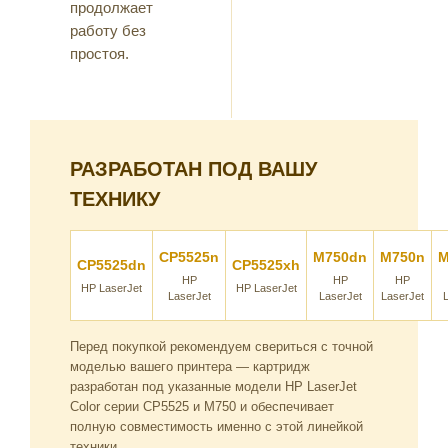
продолжает
работу без
простоя.
РАЗРАБОТАН ПОД ВАШУ
ТЕХНИКУ
CP5525n
M750dn
M750n
M
CP5525dn
CP5525xh
HP
HP
HP
HP LaserJet
HP LaserJet
LaserJet
LaserJet
LaserJet
Перед покупкой рекомендуем свериться с точной
моделью вашего принтера — картридж
разработан под указанные модели HP LaserJet
Color серии CP5525 и M750 и обеспечивает
полную совместимость именно с этой линейкой
техники.