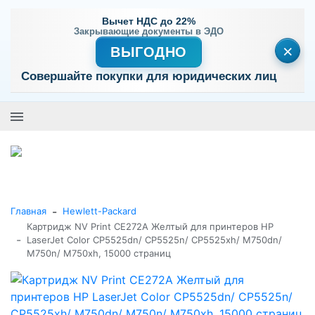
Вычет НДС до 22%
Закрывающие документы в ЭДО
×
ВЫГОДНО
Совершайте покупки для юридических лиц
+7 (495) 477-56-25
Заказать звонок
0
0
Каталог товаров
-
Главная
Hewlett-Packard
Картридж NV Print CE272A Желтый для принтеров HP
-
LaserJet Color CP5525dn/ CP5525n/ CP5525xh/ M750dn/
M750n/ M750xh, 15000 страниц