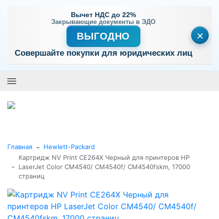
Вычет НДС до 22%
Закрывающие документы в ЭДО
×
ВЫГОДНО
Совершайте покупки для юридических лиц
+7 (495) 477-56-25
Заказать звонок
0
0
Каталог товаров
-
Главная
Hewlett-Packard
Картридж NV Print CE264X Черный для принтеров HP
-
LaserJet Color CM4540/ CM4540f/ CM4540fskm, 17000
страниц