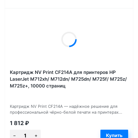
Картридж NV Print CF214A для принтеров HP
LaserJet M712xh/ M712dn/ M725dn/ M725f/ M725z/
M725z+, 10000 страниц
Картридж NV Print CF214A — надёжное решение для
профессиональной чёрно-белой печати на принтерах...
1 812
₽