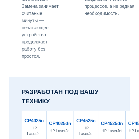
Замена занимает
процессов, а не редкая
считаные
необходимость.
минуты —
печатающее
устройство
продолжает
работу без
простоя.
РАЗРАБОТАН ПОД ВАШУ
ТЕХНИКУ
CP4025n
CP4525n
CP4025dn
CP4525dn
CP45
HP
HP
HP LaserJet
HP LaserJet
HP La
LaserJet
LaserJet