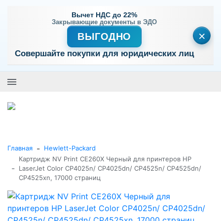
Вычет НДС до 22%
Закрывающие документы в ЭДО
×
ВЫГОДНО
Совершайте покупки для юридических лиц
+7 (495) 477-56-25
Заказать звонок
0
0
Каталог товаров
-
Главная
Hewlett-Packard
Картридж NV Print CE260X Черный для принтеров HP
-
LaserJet Color CP4025n/ CP4025dn/ CP4525n/ CP4525dn/
CP4525xn, 17000 страниц