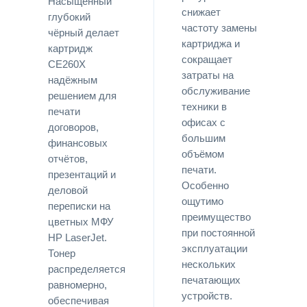
Насыщенный
снижает
глубокий
частоту замены
чёрный делает
картриджа и
картридж
сокращает
CE260X
затраты на
надёжным
обслуживание
решением для
техники в
печати
офисах с
договоров,
большим
финансовых
объёмом
отчётов,
печати.
презентаций и
Особенно
деловой
ощутимо
переписки на
преимущество
цветных МФУ
при постоянной
HP LaserJet.
эксплуатации
Тонер
нескольких
распределяется
печатающих
равномерно,
устройств.
обеспечивая