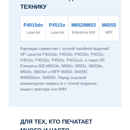
ТЕХНИКУ
P4015dn
P4515x
M602/M603
M4555
LaserJet
LaserJet
Enterprise 600
MFP
Картридж совместим с полной линейкой моделей:
HP LaserJet P4015dn, P4015n, P4015tn, P4015x,
P4515n, P4515tn, P4515x, P4515xm, а также HP
Enterprise 600 M602dn, M602n, M602x, M603dn,
M603n, M603xh и MFP M4555, M4555f,
M4555fskm, M4555h. Перед покупкой
рекомендуем свериться с точной моделью
вашего принтера или МФУ.
ДЛЯ ТЕХ, КТО ПЕЧАТАЕТ