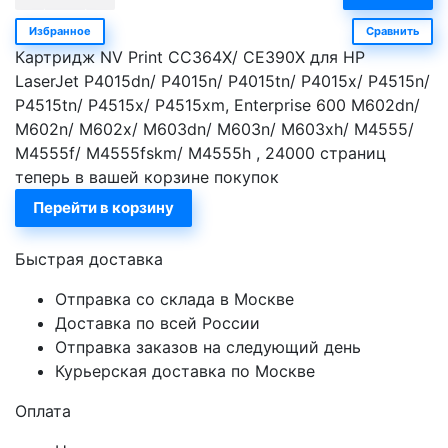
Избранное
Сравнить
Картридж NV Print CC364X/ СE390Х для HP
LaserJet P4015dn/ P4015n/ P4015tn/ P4015x/ P4515n/
P4515tn/ P4515x/ P4515xm, Enterprise 600 M602dn/
M602n/ M602x/ M603dn/ M603n/ M603xh/ M4555/
M4555f/ M4555fskm/ M4555h , 24000 страниц
теперь в вашей корзине покупок
Перейти в корзину
Быстрая доставка
Отправка со склада в Москве
Доставка по всей России
Отправка заказов на следующий день
Курьерская доставка по Москве
Оплата