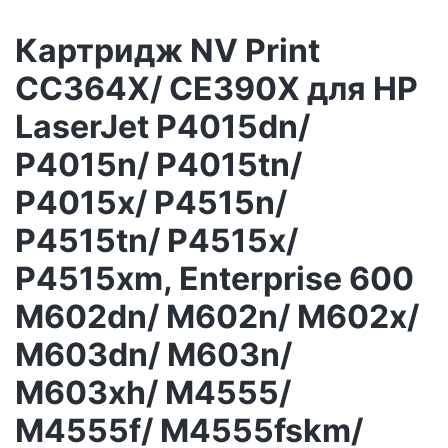
Картридж NV Print
CC364X/ СE390Х для HP
LaserJet P4015dn/
P4015n/ P4015tn/
P4015x/ P4515n/
P4515tn/ P4515x/
P4515xm, Enterprise 600
M602dn/ M602n/ M602x/
M603dn/ M603n/
M603xh/ M4555/
M4555f/ M4555fskm/