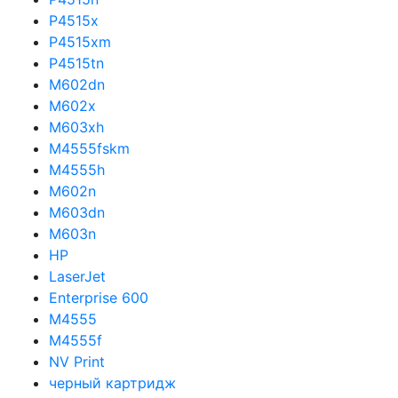
P4515x
P4515xm
P4515tn
M602dn
M602x
M603xh
M4555fskm
M4555h
M602n
M603dn
M603n
HP
LaserJet
Enterprise 600
M4555
M4555f
NV Print
черный картридж