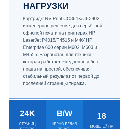
НАГРУЗКИ
Картридж NV Print CC364X/CE390X —
инженерное решение для серьёзной
офисной печати на принтерах HP
LaserJet P4015/P4515 и МФУ HP
Enterprise 600 серий M602, M603 и
M4555. Разработан для техники,
которая работает ежедневно и без
права на простой, обеспечивая
стабильный результат от первой до
последней страницы тиража.
24K
B/W
18
СТРАНИЦ
ЧЁРНО-БЕЛАЯ
МОДЕЛЕЙ HP
РЕСУРС
ПЕЧАТЬ