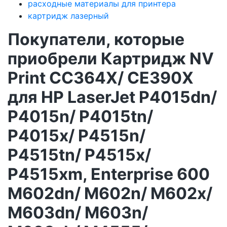
расходные материалы для принтера
картридж лазерный
Покупатели, которые
приобрели Картридж NV
Print CC364X/ СE390Х
для HP LaserJet P4015dn/
P4015n/ P4015tn/
P4015x/ P4515n/
P4515tn/ P4515x/
P4515xm, Enterprise 600
M602dn/ M602n/ M602x/
M603dn/ M603n/