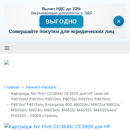
Вычет НДС до 22%
Закрывающие документы в ЭДО
×
ВЫГОДНО
Совершайте покупки для юридических лиц
+7 (495) 477-56-25
Заказать звонок
0
0
Каталог товаров
-
Главная
Hewlett-Packard
Картридж NV Print CC364X/ СE390Х для HP LaserJet
P4015dn/ P4015n/ P4015tn/ P4015x/ P4515n/ P4515tn/
-
P4515x/ P4515xm, Enterprise 600 M602dn/ M602n/ M602x/
M603dn/ M603n/ M603xh/ M4555/ M4555f/ M4555fskm/
M4555h , 24000 страниц