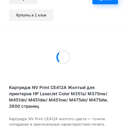
Купить в 1 клик
Картридж NV Print CE412A Желтый для
принтеров HP LaserJet Color M351a/ M375nw/
M451dn/ M451dw/ M451nw/ M475dn/ M475dw,
2600 страниц
Картридж NV Print CE412A желтого цвета — точное
попадание в оригинальные характеристики печати...