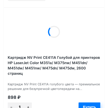
Картридж NV Print CE411A Голубой для принтеров
HP LaserJet Color M351a/ M375nw/ M451dn/
M451dw/ M451nw/ M475dn/ M475dw, 2600
страниц
Картридж NV Print CE411A голубого цвета — премиальное
решение для безупречной цветопередачи на...
898
₽