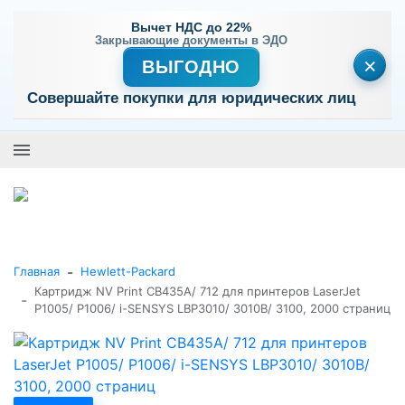
Вычет НДС до 22%
Закрывающие документы в ЭДО
×
ВЫГОДНО
Совершайте покупки для юридических лиц
+7 (495) 477-56-25
Заказать звонок
0
0
Каталог товаров
-
Главная
Hewlett-Packard
Картридж NV Print CB435A/ 712 для принтеров LaserJet
-
P1005/ P1006/ i-SENSYS LBP3010/ 3010B/ 3100, 2000 страниц