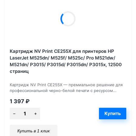
Картридж NV Print CE255X для принтеров HP
LaserJet M525dn/ M525f/ M525c/ Pro M521dw/
M521dn/ P3015/ P3015d/ P3015dn/ P3015x, 12500
страниц
Картридж NV Print CE255X — премиальное решение для
профессиональной черно-белой печати с ресурсом...
1 397
₽
Купить в 1 клик