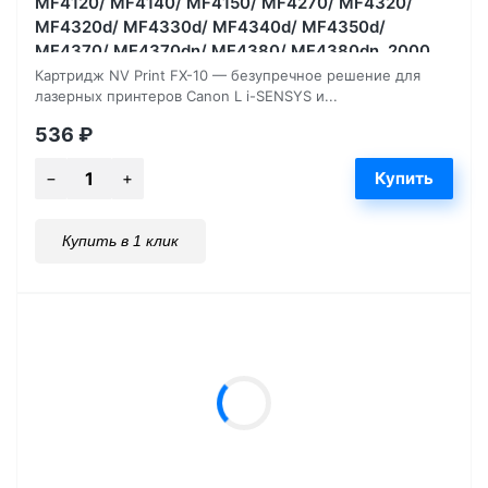
MF4120/ MF4140/ MF4150/ MF4270/ MF4320/
MF4320d/ MF4330d/ MF4340d/ MF4350d/
MF4370/ MF4370dn/ MF4380/ MF4380dn, 2000
страниц
Картридж NV Print FX-10 — безупречное решение для
лазерных принтеров Canon L i-SENSYS и...
536
₽
Купить в 1 клик