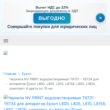
Вычет НДС до 22%
Закрывающие документы в ЭДО
×
ВЫГОДНО
Совершайте покупки для юридических лиц
+7 (495) 477-56-25
Заказать звонок
0
0
Каталог товаров
-
Главная
Epson
Чернила NV PRINT водорастворимые T6731 - T6734 для
-
аппаратов Epson L800, L805, L810, L8158, L850, L1800,
комплект 4 цвета по 70 мл