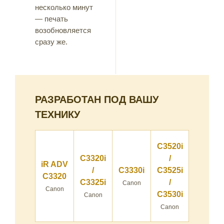
несколько минут
— печать
возобновляется
сразу же.
РАЗРАБОТАН ПОД ВАШУ
ТЕХНИКУ
C3520i
C3320i
/
iR ADV
/
C3330i
C3525i
C3320
C3325i
/
Canon
Canon
C3530i
Canon
Canon