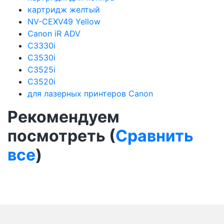
картридж желтый
NV-CEXV49 Yellow
Canon iR ADV
C3330i
C3530i
C3525i
C3520i
для лазерных принтеров Canon
Рекомендуем
посмотреть (
Сравнить
все
)