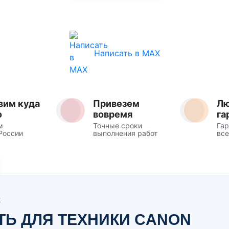
Написать в MAX
вим куда
Привезем
Л
о
вовремя
га
м
Точные сроки
Гар
России
выполнения работ
все
Ж
ТЬ ДЛЯ ТЕХНИКИ CANON