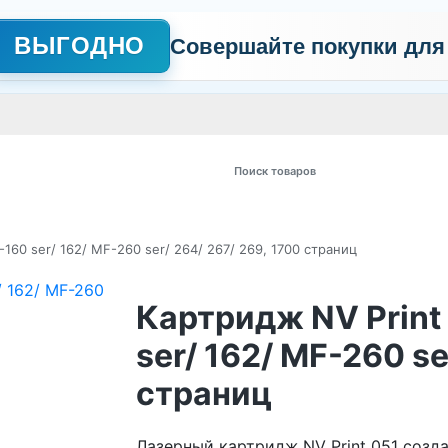
ВЫГОДНО
Совершайте покупки для
АЖНО
Сертификаты
Контакты
Промо
Политика обработки пер
 товаров
160 ser/ 162/ MF-260 ser/ 264/ 267/ 269, 1700 страниц
Картридж NV Print
ser/ 162/ MF-260 se
страниц
Лазерный картридж NV Print 051 созда