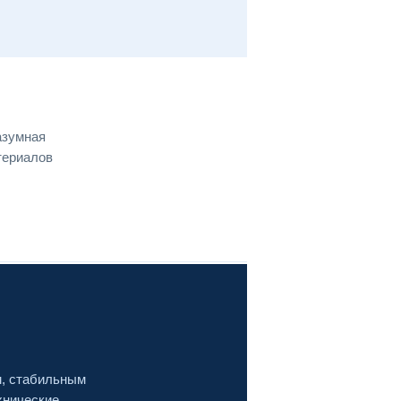
азумная
териалов
м, стабильным
хнические