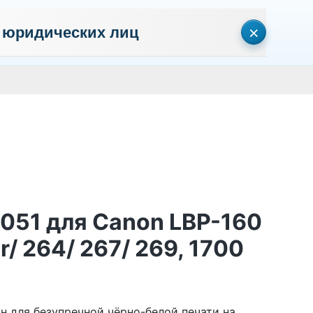
×
 юридических лиц
сональных данных
Пользовательское соглашение
Политика кон
Личный кабинет
0
0
Корзина
Поиск
пуста
 051 для Canon LBP-160
r/ 264/ 267/ 269, 1700
н для безупречной чёрно-белой печати на