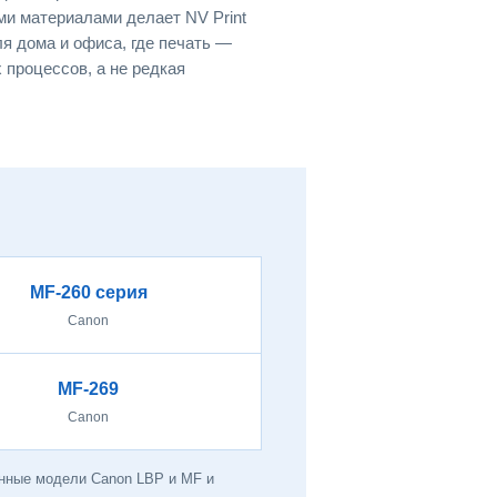
и материалами делает NV Print
я дома и офиса, где печать —
 процессов, а не редкая
MF-260 серия
Canon
MF-269
Canon
анные модели Canon LBP и MF и