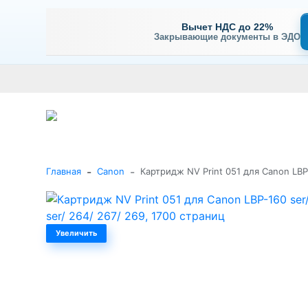
Вычет НДС до 22%
Закрывающие документы в ЭДО
Оплата
Доставка и самовывоз
Гарантия и сервис
В
+7 (495) 477-56-25
Заказать звонок
Каталог
-
-
Главная
Canon
Картридж NV Print 051 для Canon LBP-
Увеличить