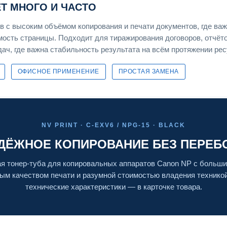
ЕТ МНОГО И ЧАСТО
 с высоким объёмом копирования и печати документов, где ва
имость страницы. Подходит для тиражирования договоров, отчёт
ач, где важна стабильность результата на всём протяжении рес
ОФИСНОЕ ПРИМЕНЕНИЕ
ПРОСТАЯ ЗАМЕНА
NV PRINT · C-EXV6 / NPG-15 · BLACK
ДЁЖНОЕ КОПИРОВАНИЕ БЕЗ ПЕРЕБ
я тонер-туба для копировальных аппаратов Canon NP с больши
ым качеством печати и разумной стоимостью владения технико
технические характеристики — в карточке товара.