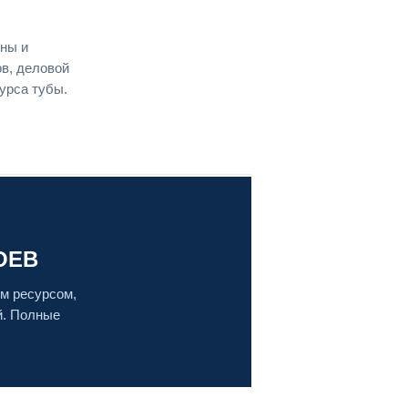
жны и
ов, деловой
урса тубы.
ОЕВ
м ресурсом,
й. Полные