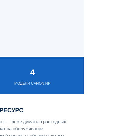
4
МОДЕЛИ CANON NP
РЕСУРС
ены — реже думать о расходных
рат на обслуживание
акой ресурс особенно ощутим в