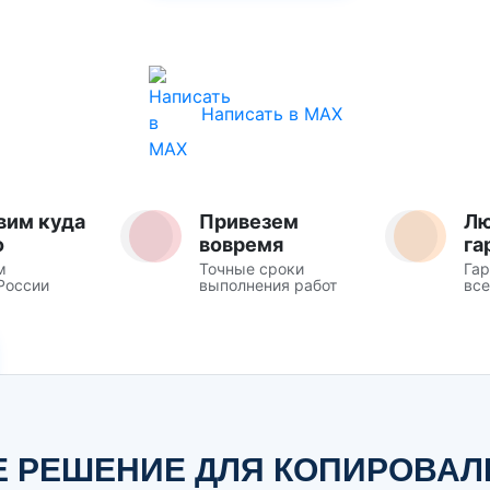
Написать в MAX
вим куда
Привезем
Л
о
вовремя
га
м
Точные сроки
Гар
России
выполнения работ
все
 РЕШЕНИЕ ДЛЯ КОПИРОВА