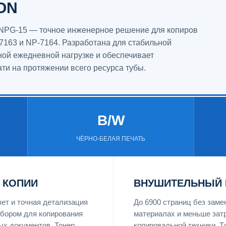
ON
/ NPG-15 — точное инженерное решение для копиров
7163 и NP-7164. Разработана для стабильной
ной ежедневной нагрузке и обеспечивает
ти на протяжении всего ресурса тубы.
B/W
ЧЁРНО-БЕЛАЯ ПЕЧАТЬ
 КОПИИ
ВНУШИТЕЛЬНЫЙ 
ет и точная детализация
До 6900 страниц без зам
бором для копирования
материалах и меньше зат
ных документов. Тонер
копировальной техники. Т