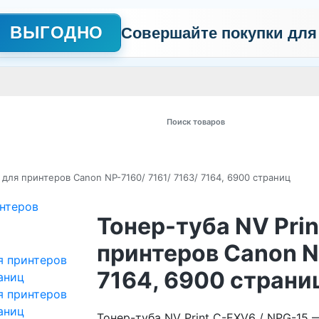
ВЫГОДНО
Совершайте покупки для
АЖНО
Сертификаты
Контакты
Промо
Политика обработки пер
 товаров
 для принтеров Canon NP-7160/ 7161/ 7163/ 7164, 6900 страниц
Тонер-туба NV Prin
принтеров Canon NP
7164, 6900 страни
Тонер-туба NV Print C-EXV6 / NPG-15