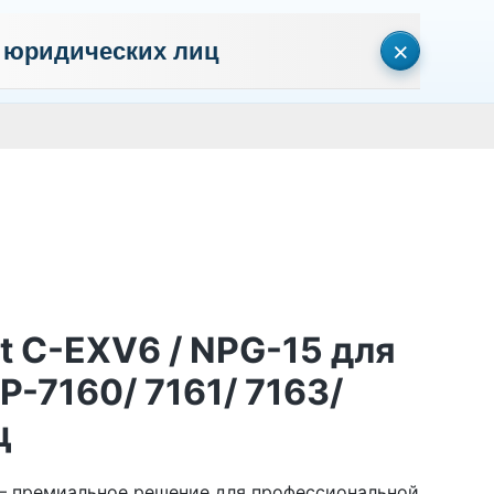
×
 юридических лиц
сональных данных
Пользовательское соглашение
Политика кон
Личный кабинет
0
0
Корзина
Поиск
пуста
t C-EXV6 / NPG-15 для
-7160/ 7161/ 7163/
ц
 — премиальное решение для профессиональной