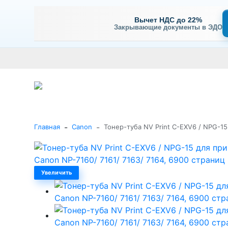
Вычет НДС до 22%
Закрывающие документы в ЭДО
Оплата
Доставка и самовывоз
Гарантия и сервис
В
+7 (495) 477-56-25
Заказать звонок
Каталог
-
-
Главная
Canon
Тонер-туба NV Print C-EXV6 / NPG-15
Увеличить