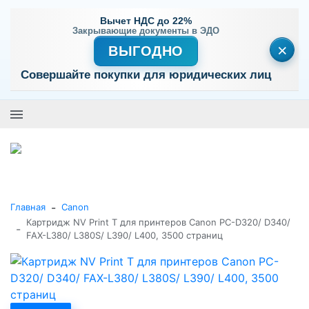
Вычет НДС до 22%
Закрывающие документы в ЭДО
×
ВЫГОДНО
Совершайте покупки для юридических лиц
+7 (495) 477-56-25
Заказать звонок
0
0
Каталог товаров
-
Главная
Canon
Картридж NV Print T для принтеров Canon PC-D320/ D340/
-
FAX-L380/ L380S/ L390/ L400, 3500 страниц