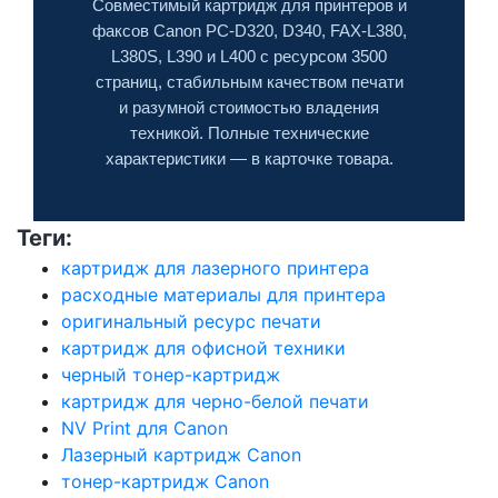
Совместимый картридж для принтеров и
факсов Canon PC-D320, D340, FAX-L380,
L380S, L390 и L400 с ресурсом 3500
страниц, стабильным качеством печати
и разумной стоимостью владения
техникой. Полные технические
характеристики — в карточке товара.
Теги:
картридж для лазерного принтера
расходные материалы для принтера
оригинальный ресурс печати
картридж для офисной техники
черный тонер-картридж
картридж для черно-белой печати
NV Print для Canon
Лазерный картридж Canon
тонер-картридж Canon