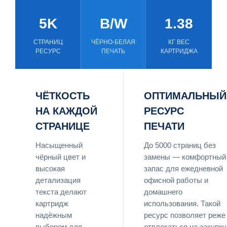
5K
B/W
1.38
СТРАНИЦ
ЧЁРНО-БЕЛАЯ
КГ ВЕС
РЕСУРС
ПЕЧАТЬ
КАРТРИДЖА
ЧЁТКОСТЬ
ОПТИМАЛЬНЫЙ
НА КАЖДОЙ
РЕСУРС
СТРАНИЦЕ
ПЕЧАТИ
Насыщенный
До 5000 страниц без
чёрный цвет и
замены — комфортный
высокая
запас для ежедневной
детализация
офисной работы и
текста делают
домашнего
картридж
использования. Такой
надёжным
ресурс позволяет реже
выбором для
отвлекаться на закупку