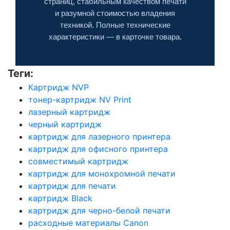
страниц, стабильным качеством печати
и разумной стоимостью владения
техникой. Полные технические
характеристики — в карточке товара.
Теги:
Картридж NVP
тонер-картридж NV Print
лазерный картридж
черный картридж
картридж для лазерного принтера
картридж для офисного принтера
совместимый картридж
картридж для монохромной печати
картридж для печати
картридж Black
картридж для черно-белой печати
расходные материалы Canon