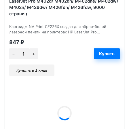
LaserJet Pro M402d/ M402dn/ M402dne/ M402dw/
M402n/ M426dw/ M426fdn/ M426fdw, 9000
страниц
Картридж NV Print CF226X создан для чёрно-белой
лазерной печати на принтерах HP LaserJet Pro...
847
₽
Купить в 1 клик