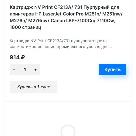
Картридж NV Print CF213A/ 731 Пурпурный для
принтеров HP LaserJet Color Pro M251n/ M251nw/
M276n/ M276nw/ Canon LBP-7100Cn/ 7110Cw,
1800 страниц
Картридж NV Print CF213A/731 пурпурного цвета —
совместимое решение премиального уровня для...
914
₽
Купить в 1 клик