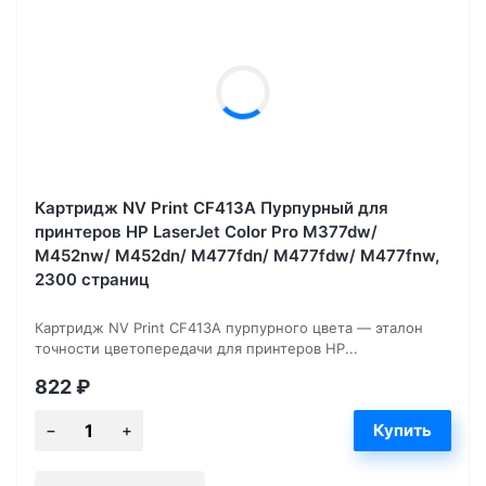
Картридж NV Print CF413A Пурпурный для
принтеров HP LaserJet Color Pro M377dw/
M452nw/ M452dn/ M477fdn/ M477fdw/ M477fnw,
2300 страниц
Картридж NV Print CF413A пурпурного цвета — эталон
точности цветопередачи для принтеров HP...
822
₽