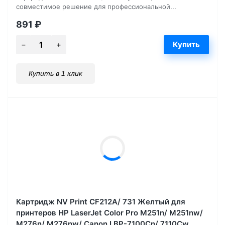
совместимое решение для профессиональной...
891
₽
Купить в 1 клик
Картридж NV Print CF212A/ 731 Желтый для
принтеров HP LaserJet Color Pro M251n/ M251nw/
M276n/ M276nw/ Canon LBP-7100Cn/ 7110Cw,