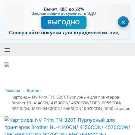
Вычет НДС до 22%
Закрывающие документы в ЭДО
×
ВЫГОДНО
Совершайте покупки для юридических лиц
+7 (495) 477-56-25
Заказать звонок
0
0
Каталог товаров
-
Главная
Brother
Картридж NV Print TN-320T Пурпурный для принтеров
-
Brother HL-4140CN/ 4150CDN/ 4570CDW/ DPC-9055CDN/
9270CDN/ MFC-9460CDN/ 9465CDN/ 9970CDN, 1500 страниц