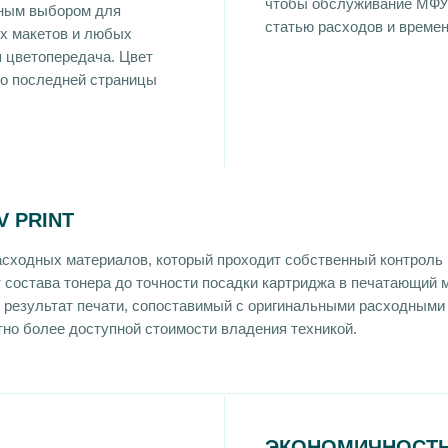
чтобы обслуживание МФУ
жным выбором для
статью расходов и времен
ых макетов и любых
я цветопередача. Цвет
до последней страницы
 PRINT
асходных материалов, который проходит собственный контроль 
т состава тонера до точности посадки картриджа в печатающий 
ь результат печати, сопоставимый с оригинальными расходными
етно более доступной стоимости владения техникой.
ЭКОНОМИЧНОСТЬ