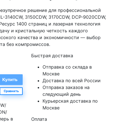
безупречное решение для профессиональной
 HL-3140CW, 3150CDW, 3170CDW, DCP-9020CDW,
сурс 1400 страниц и лазерная технология
ачу и кристальную четкость каждого
ысокого качества и экономичности — выбор
ата без компромиссов.
Быстрая доставка
Отправка со склада в
Москве
Доставка по всей России
Отправка заказов на
Сравнить
следующий день
Курьерская доставка по
DW/
Москве
DN/
ерь в
Оплата