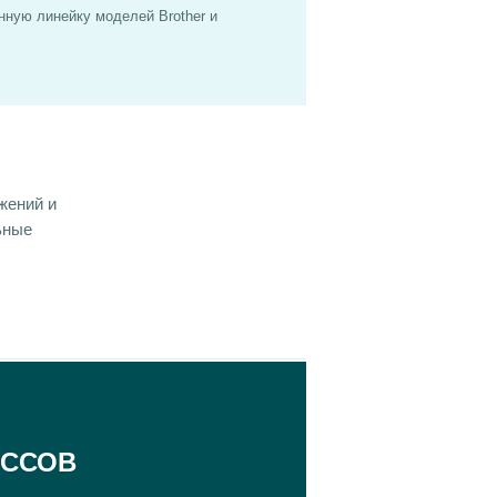
нную линейку моделей Brother и
жений и
ьные
ИССОВ