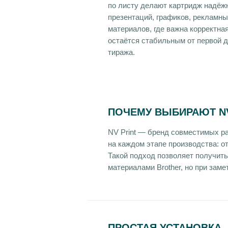
по листу делают картридж надё
презентаций, графиков, рекламн
материалов, где важна корректна
остаётся стабильным от первой 
тиража.
ПОЧЕМУ ВЫБИРАЮТ NV
NV Print — бренд совместимых р
на каждом этапе производства: о
Такой подход позволяет получит
материалами Brother, но при зам
ПРОСТАЯ УСТАНОВКА