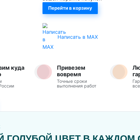
Перейти в корзину
Написать в MAX
вим куда
Привезем
Л
о
вовремя
га
м
Точные сроки
Гар
России
выполнения работ
все
Ж
ГОЛУБОЙ ЦВЕТ В КАЖДОМ 