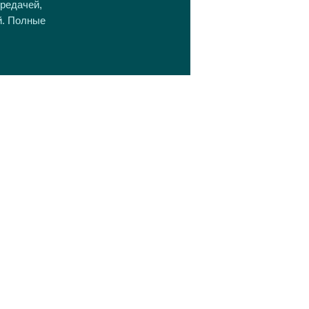
ередачей,
й. Полные