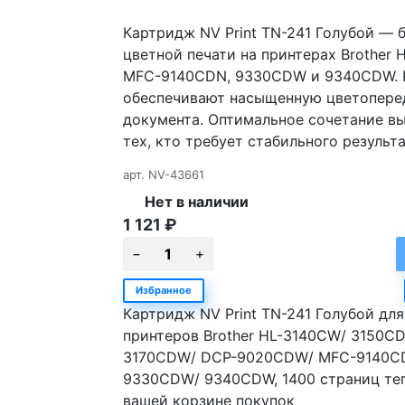
Картридж NV Print TN-241 Голубой — 
цветной печати на принтерах Brother
MFC-9140CDN, 9330CDW и 9340CDW. Ре
обеспечивают насыщенную цветоперед
документа. Оптимальное сочетание в
тех, кто требует стабильного результ
арт.
NV-43661
Нет в наличии
1 121
₽
Избранное
Картридж NV Print TN-241 Голубой для
принтеров Brother HL-3140CW/ 3150C
3170CDW/ DCP-9020CDW/ MFC-9140C
9330CDW/ 9340CDW, 1400 страниц теп
вашей корзине покупок