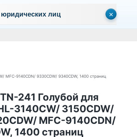
×
 юридических лиц
сональных данных
Пользовательское соглашение
Политика кон
Личный кабинет
0
0
Корзина
Поиск
пуста
CDW/ MFC-9140CDN/ 9330CDW/ 9340CDW, 1400 страниц
 TN-241 Голубой для
r HL-3140CW/ 3150CDW/
20CDW/ MFC-9140CDN/
, 1400 страниц