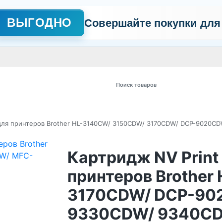
ВЫГОДНО
Совершайте покупки для
АЖНО
Сертификаты
Контакты
Промо
Политика обработки пер
 товаров
 для принтеров Brother HL-3140CW/ 3150CDW/ 3170CDW/ DCP-9020
Картридж NV Print
принтеров Brothe
3170CDW/ DCP-90
9330CDW/ 9340CDW