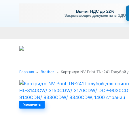
Вычет НДС до 22%
Закрывающие документы в ЭДО
Оплата
Доставка и самовывоз
Гарантия и сервис
В
+7 (495) 477-56-25
Заказать звонок
Каталог
-
-
Главная
Brother
Картридж NV Print TN-241 Голубой
Увеличить