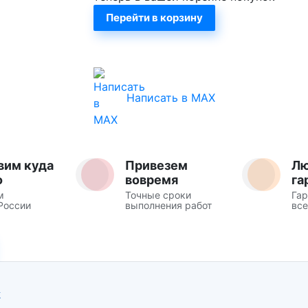
Перейти в корзину
Написать в MAX
вим куда
Привезем
Л
о
вовремя
га
м
Точные сроки
Гар
России
выполнения работ
все
Ж