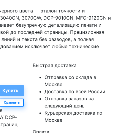
черного цвета — эталон точности и
L-3040CN, 3070CW, DCP-9010CN, MFC-9120CN и
чивает безупречную детализацию печати и
рвой до последней страницы. Прецизионная
линий и текста без разводов, а полная
удованием исключает любые технические
Быстрая доставка
Отправка со склада в
Москве
Доставка по всей России
Отправка заказов на
Сравнить
следующий день
я
Курьерская доставка по
W/ DCP-
Москве
страниц
Оплата