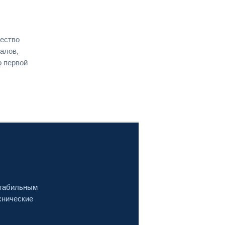
чество
алов,
о первой
стабильным
хнические