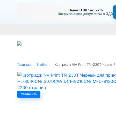
Вычет НДС до 22%
Закрывающие документы в ЭДО
Оплата
Доставка и самовывоз
Гарантия и сервис
В
+7 (495) 477-56-25
Заказать звонок
Каталог
-
-
Главная
Brother
Картридж NV Print TN-230T Черный
Увеличить