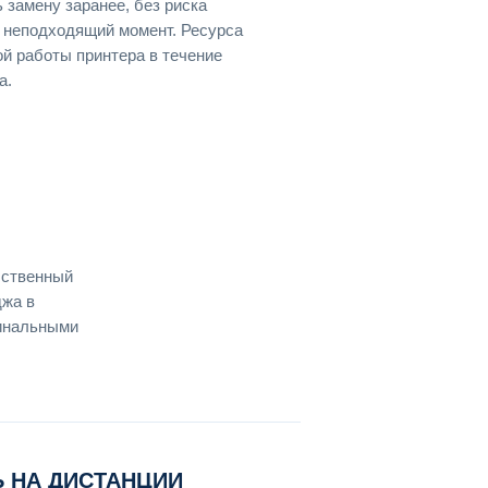
 замену заранее, без риска
й неподходящий момент. Ресурса
й работы принтера в течение
а.
бственный
джа в
гинальными
 НА ДИСТАНЦИИ