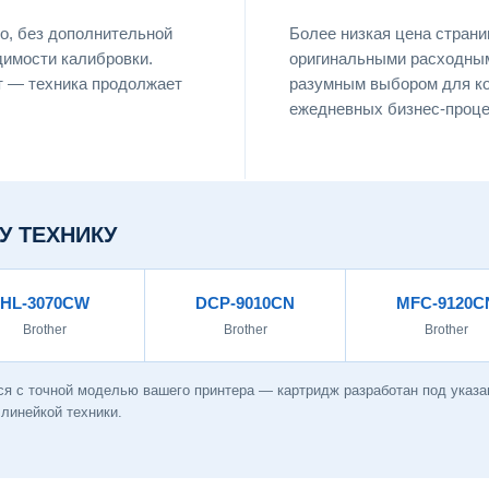
о, без дополнительной
Более низкая цена страни
димости калибровки.
оригинальными расходны
т — техника продолжает
разумным выбором для ко
ежедневных бизнес-процес
У ТЕХНИКУ
HL-3070CW
DCP-9010CN
MFC-9120C
Brother
Brother
Brother
я с точной моделью вашего принтера — картридж разработан под указа
линейкой техники.