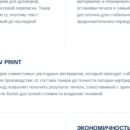
ром для договоров,
материалах и планировать
деловой переписки. Тонер
остановки печати в самы
сту, поэтому текст
достаточно для стабильно
рвой до последней
продолжительного период
 PRINT
ендов совместимых расходных материалов, который проходит со
пе производства: от состава тонера до точности посадки картри
ход позволяет получить результат печати, сопоставимый с ори
етно более доступной стоимости владения техникой.
ЭКОНОМИЧНОСТЬ