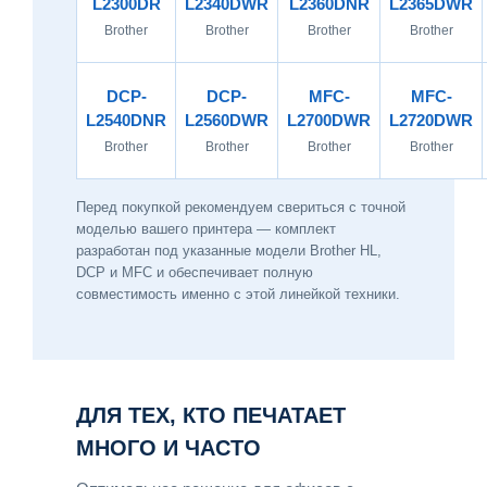
L2300DR
L2340DWR
L2360DNR
L2365DWR
Brother
Brother
Brother
Brother
DCP-
DCP-
MFC-
MFC-
L2540DNR
L2560DWR
L2700DWR
L2720DWR
Brother
Brother
Brother
Brother
Перед покупкой рекомендуем свериться с точной
моделью вашего принтера — комплект
разработан под указанные модели Brother HL,
DCP и MFC и обеспечивает полную
совместимость именно с этой линейкой техники.
ДЛЯ ТЕХ, КТО ПЕЧАТАЕТ
МНОГО И ЧАСТО