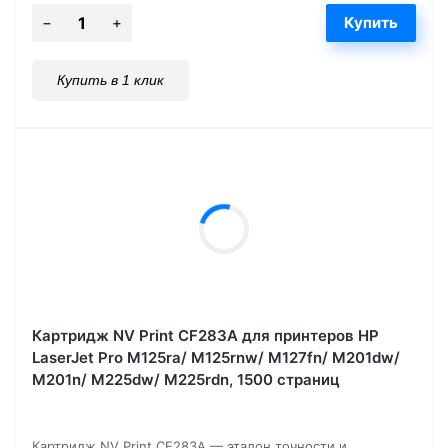
Купить в 1 клик
Картридж NV Print CF283A для принтеров HP
LaserJet Pro M125ra/ M125rnw/ M127fn/ M201dw/
M201n/ M225dw/ M225rdn, 1500 страниц
Картридж NV Print CF283A — эталон точности и