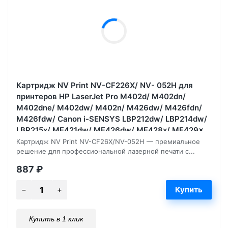
Kартридж NV Print NV-CF226X/ NV- 052H для
принтеров HP LaserJet Pro M402d/ M402dn/
M402dne/ M402dw/ M402n/ M426dw/ M426fdn/
M426fdw/ Canon i-SENSYS LBP212dw/ LBP214dw/
LBP215x/ MF421dw/ MF426dw/ MF428x/ MF429x
9200, страниц
Картридж NV Print NV-CF26X/NV-052H — премиальное
решение для профессиональной лазерной печати с...
887
₽
Купить в 1 клик