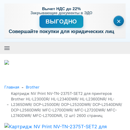
Вычет НДС до 22%
Закрывающие документы в ЭДО
×
ВЫГОДНО
Совершайте покупки для юридических лиц
+7 (495) 477-56-25
Заказать звонок
0
0
Каталог товаров
-
Главная
Brother
Картридж NV Print NV-TN-2375T-SET2 для принтеров
Brother HL-L2300DR/ HL-L2340DWR/ HL-L2360DNR/ HL-
-
L2365DWR/ DCP-L2500DR/ DCP-L2520DWR/ DCP-L2540DNR/
DCP-L2560DWR/ MFC-L2700DWR/ MFC-L2720DWR/ MFC-
L2740DWR/ MFC-L2700DNR, (2 шт) 2600 страниц