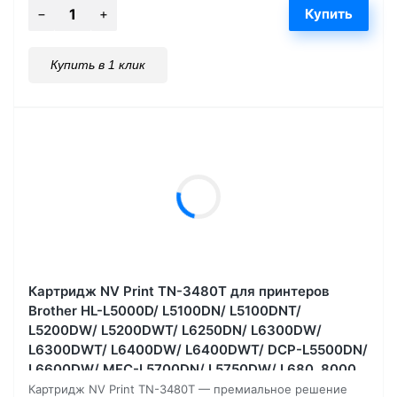
Купить в 1 клик
Картридж NV Print TN-3480T для принтеров
Brother HL-L5000D/ L5100DN/ L5100DNT/
L5200DW/ L5200DWT/ L6250DN/ L6300DW/
L6300DWT/ L6400DW/ L6400DWT/ DCP-L5500DN/
L6600DW/ MFC-L5700DN/ L5750DW/ L680, 8000
страниц
Картридж NV Print TN-3480T — премиальное решение