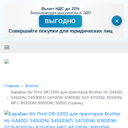
Вычет НДС до 22%
Закрывающие документы в ЭДО
×
ВЫГОДНО
Совершайте покупки для юридических лиц
+7 (495) 477-56-25
Заказать звонок
0
0
Каталог товаров
-
Главная
Brother
Барабан NV Print DR-3300 для принтеров Brother HL-5440D/
-
5450DN/ 5450DNT/ 5470DW/ 6180DW/ DCP-8110DN/ 8250DN/
MFC-8520DN/ 8950DW, 30000 страниц