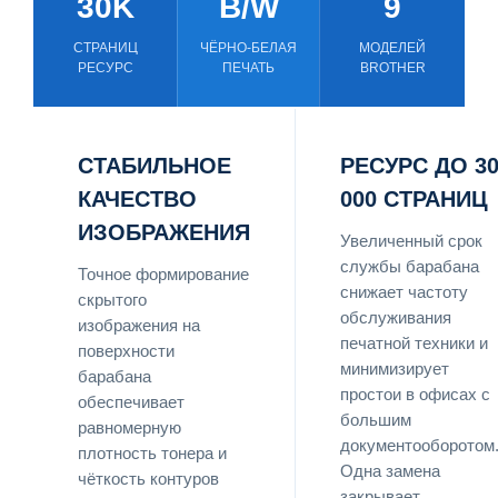
30K
B/W
9
СТРАНИЦ
ЧЁРНО-БЕЛАЯ
МОДЕЛЕЙ
РЕСУРС
ПЕЧАТЬ
BROTHER
СТАБИЛЬНОЕ
РЕСУРС ДО 3
КАЧЕСТВО
000 СТРАНИЦ
ИЗОБРАЖЕНИЯ
Увеличенный срок
службы барабана
Точное формирование
снижает частоту
скрытого
обслуживания
изображения на
печатной техники и
поверхности
минимизирует
барабана
простои в офисах с
обеспечивает
большим
равномерную
документооборотом
плотность тонера и
Одна замена
чёткость контуров
закрывает