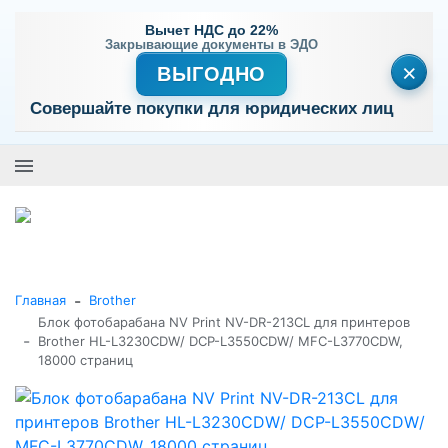
Вычет НДС до 22%
Закрывающие документы в ЭДО
×
ВЫГОДНО
Совершайте покупки для юридических лиц
+7 (495) 477-56-25
Заказать звонок
0
0
Каталог товаров
-
Главная
Brother
Блок фотобарабана NV Print NV-DR-213CL для принтеров
-
Brother HL-L3230CDW/ DCP-L3550CDW/ MFC-L3770CDW,
18000 страниц